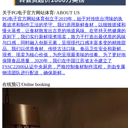
关于PG电子官方网站体育/ ABOUT US
PG电子官方网站体育创立于2019年，始于对传统台湾味的执
着追求和制作工法的坚守。我们选用新鲜食材，以细致搓揉和
慢火蒸煮，让食材散发出古意的地道风味。在坚持天然健康的
原则下，我们实行新鲜现煮现卖，致力于打造出最优质的风味
与口感，同时融入创新元素，呈现现代口感丰富多变的精致甜
品。我们以优质食材、传统古法口味、食品卫生安全和新鲜、
现煮、现卖为核心价值，为您呈现最美味的佳肴。为了更好地
保障食品质量，2020年，我们在中国江苏省太仓建立了
FSSC22000认证中央厨房，严格控制食材制作流程，并由专属
物流团队进行配送，确保新鲜...
在线预订/Online booking